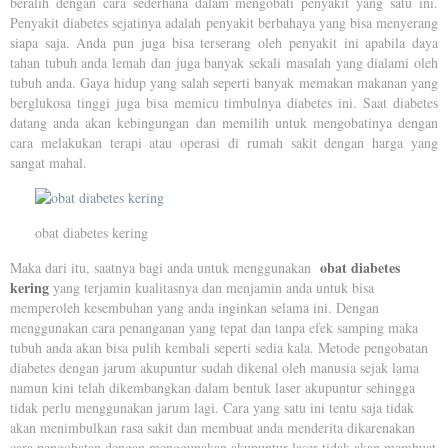
beralih dengan cara sederhana dalam mengobati penyakit yang satu ini.
Penyakit diabetes sejatinya adalah penyakit berbahaya yang bisa menyerang
siapa saja. Anda pun juga bisa terserang oleh penyakit ini apabila daya
tahan tubuh anda lemah dan juga banyak sekali masalah yang dialami oleh
tubuh anda. Gaya hidup yang salah seperti banyak memakan makanan yang
berglukosa tinggi juga bisa memicu timbulnya diabetes ini. Saat diabetes
datang anda akan kebingungan dan memilih untuk mengobatinya dengan
cara melakukan terapi atau operasi di rumah sakit dengan harga yang
sangat mahal.
obat diabetes kering
obat diabetes
Maka dari itu, saatnya bagi anda untuk menggunakan
kering
yang terjamin kualitasnya dan menjamin anda untuk bisa
memperoleh kesembuhan yang anda inginkan selama ini. Dengan
menggunakan cara penanganan yang tepat dan tanpa efek samping maka
tubuh anda akan bisa pulih kembali seperti sedia kala. Metode pengobatan
diabetes dengan jarum akupuntur sudah dikenal oleh manusia sejak lama
namun kini telah dikembangkan dalam bentuk laser akupuntur sehingga
tidak perlu menggunakan jarum lagi. Cara yang satu ini tentu saja tidak
akan menimbulkan rasa sakit dan membuat anda menderita dikarenakan
cara pengobatan dengan menggunakan akupuntur laser tidak akan membuat