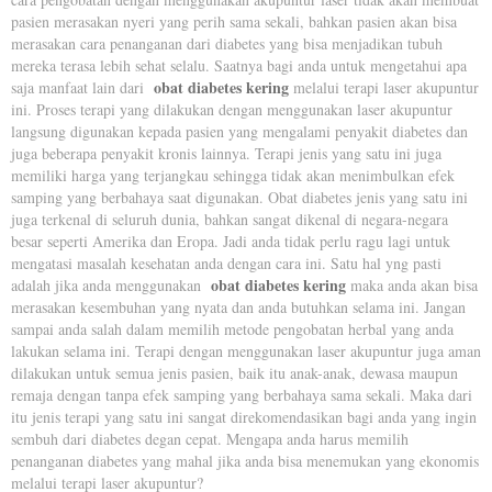
pasien merasakan nyeri yang perih sama sekali, bahkan pasien akan bisa
merasakan cara penanganan dari diabetes yang bisa menjadikan tubuh
mereka terasa lebih sehat selalu. Saatnya bagi anda untuk mengetahui apa
obat diabetes kering
saja manfaat lain dari
melalui terapi laser akupuntur
ini. Proses terapi yang dilakukan dengan menggunakan laser akupuntur
langsung digunakan kepada pasien yang mengalami penyakit diabetes dan
juga beberapa penyakit kronis lainnya. Terapi jenis yang satu ini juga
memiliki harga yang terjangkau sehingga tidak akan menimbulkan efek
samping yang berbahaya saat digunakan. Obat diabetes jenis yang satu ini
juga terkenal di seluruh dunia, bahkan sangat dikenal di negara-negara
besar seperti Amerika dan Eropa. Jadi anda tidak perlu ragu lagi untuk
mengatasi masalah kesehatan anda dengan cara ini. Satu hal yng pasti
obat diabetes kering
adalah jika anda menggunakan
maka anda akan bisa
merasakan kesembuhan yang nyata dan anda butuhkan selama ini. Jangan
sampai anda salah dalam memilih metode pengobatan herbal yang anda
lakukan selama ini. Terapi dengan menggunakan laser akupuntur juga aman
dilakukan untuk semua jenis pasien, baik itu anak-anak, dewasa maupun
remaja dengan tanpa efek samping yang berbahaya sama sekali. Maka dari
itu jenis terapi yang satu ini sangat direkomendasikan bagi anda yang ingin
sembuh dari diabetes degan cepat. Mengapa anda harus memilih
penanganan diabetes yang mahal jika anda bisa menemukan yang ekonomis
melalui terapi laser akupuntur?