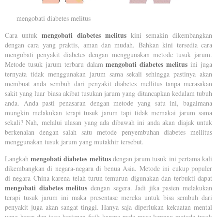
mengobati diabetes melitus
mengobati diabetes melitus
Cara untuk
kini semakin dikembangkan
dengan cara yang praktis, aman dan mudah. Bahkan kini tersedia cara
mengobati penyakit diabetes dengan menggunakan metode tusuk jarum.
mengobati diabetes melitus
Metode tusuk jarum terbaru dalam
ini juga
ternyata tidak menggunakan jarum sama sekali sehingga pastinya akan
membuat anda sembuh dari penyakit diabetes mellitus tanpa merasakan
sakit yang luar biasa akibat tusukan jarum yang ditancapkan kedalam tubuh
anda. Anda pasti penasaran dengan metode yang satu ini, bagaimana
mungkin melakukan terapi tusuk jarum tapi tidak memakai jarum sama
sekali? Nah, melalui ulasan yang ada dibawah ini anda akan diajak untuk
berkenalan dengan salah satu metode penyembuhan diabetes mellitus
menggunakan tusuk jarum yang mutakhir tersebut.
mengobati diabetes melitus
Langkah
dengan jarum tusuk ini pertama kali
dikembangkan di negara-negara di benua Asia. Metode ini cukup populer
di negara China karena telah turun temurun digunakan dan terbukti dapat
mengobati diabetes melitus
dengan segera. Jadi jika pasien melakukan
terapi tusuk jarum ini maka presentase mereka untuk bisa sembuh dari
penyakit juga akan sangat tinggi. Hanya saja diperlukan kekuatan mental
yang besar dan juga kesiapan fisik karena pada masa lampau metode tusuk