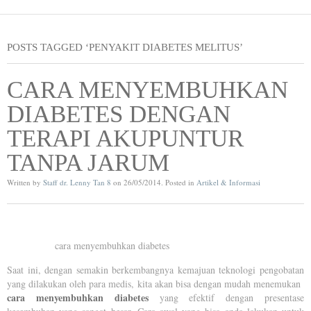
POSTS TAGGED ‘PENYAKIT DIABETES MELITUS’
CARA MENYEMBUHKAN
DIABETES DENGAN
TERAPI AKUPUNTUR
TANPA JARUM
Written by
Staff dr. Lenny Tan 8
on
26/05/2014
. Posted in
Artikel & Informasi
cara menyembuhkan diabetes
Saat ini, dengan semakin berkembangnya kemajuan teknologi pengobatan
yang dilakukan oleh para medis, kita akan bisa dengan mudah menemukan
cara menyembuhkan diabetes
yang efektif dengan presentase