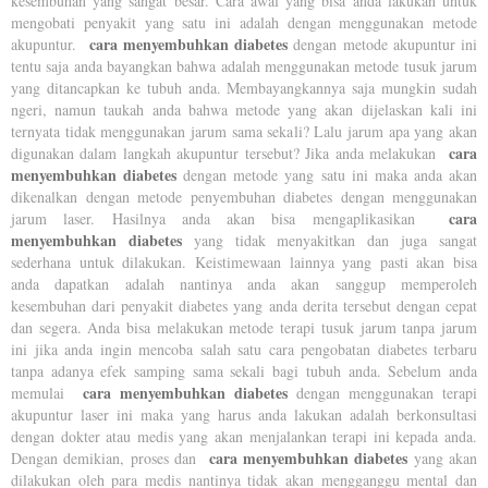
kesembuhan yang sangat besar. Cara awal yang bisa anda lakukan untuk
mengobati penyakit yang satu ini adalah dengan menggunakan metode
cara menyembuhkan diabetes
akupuntur.
dengan metode akupuntur ini
tentu saja anda bayangkan bahwa adalah menggunakan metode tusuk jarum
yang ditancapkan ke tubuh anda. Membayangkannya saja mungkin sudah
ngeri, namun taukah anda bahwa metode yang akan dijelaskan kali ini
ternyata tidak menggunakan jarum sama sekali? Lalu jarum apa yang akan
cara
digunakan dalam langkah akupuntur tersebut? Jika anda melakukan
menyembuhkan diabetes
dengan metode yang satu ini maka anda akan
dikenalkan dengan metode penyembuhan diabetes dengan menggunakan
cara
jarum laser. Hasilnya anda akan bisa mengaplikasikan
menyembuhkan diabetes
yang tidak menyakitkan dan juga sangat
sederhana untuk dilakukan. Keistimewaan lainnya yang pasti akan bisa
anda dapatkan adalah nantinya anda akan sanggup memperoleh
kesembuhan dari penyakit diabetes yang anda derita tersebut dengan cepat
dan segera. Anda bisa melakukan metode terapi tusuk jarum tanpa jarum
ini jika anda ingin mencoba salah satu cara pengobatan diabetes terbaru
tanpa adanya efek samping sama sekali bagi tubuh anda. Sebelum anda
cara menyembuhkan diabetes
memulai
dengan menggunakan terapi
akupuntur laser ini maka yang harus anda lakukan adalah berkonsultasi
dengan dokter atau medis yang akan menjalankan terapi ini kepada anda.
cara menyembuhkan diabetes
Dengan demikian, proses dan
yang akan
dilakukan oleh para medis nantinya tidak akan mengganggu mental dan