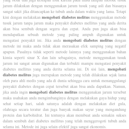
jarum dilakukan dengan menggunakan jarum tusuk yang asli dan biasanya
sangat sakit jika ditancapkan ke tubuh anda dalam waktu yang lama. Tetapi
mengobati diabetes melitus
kini dengan melakukan
menggunakan metode
tusuk jarum tanpa jarum maka penyakit diabetes mellitus yang anda derita
akan bisa sembuh dengan segera dan cepat. Anda pun juga akan bisa
mendapatkan sebuah metode yang paling ampuh digunakan untuk
mengobati diabetes melitus
mengatasi penyakit ini. Jika anda
dengan
metode ini maka anda tidak akan merasakan efek samping yang negatif
apapun. Pasalnya tidak seperti metode lainnya yang menggunakan bahan
kimia seperti sinar X dan lain sebagainya, metode menggunakan tusuk
jarum ini sangat aman digunakan dan terbukti mampu mengatasi penyakit
mengobati
diabetes mellitus yang anda derita selama ini. Di sisi lain,
diabetes melitus
juga merupakan metode yang telah dilakukan sejak lama
oleh para ahli medis yang ada di dunia sehingga cara untuk menanggulangi
penyakit diabetes dengan cepat tersebut akan bisa anda dapatkan. Namun,
mengobati diabetes melitus
jika anda ingin
menggunakan jarum tersebut
maka usahakan anda mengimbanginya dengan melakukan gaya hidup yang
sehat setiap hari, salah satunya adalah dengan melakukan diet gula,
olahraga secara teratur dan juga banyak makan sayur yang mengandung
protein dan karbohidrat. Ini tentunya akan membuat anda semakin sukses
dalam sembuh dari diabetes mellitus yang telah menggerogoti tubuh anda
selama ini. Metode ini juga selain efektif juga sangat ekonomis.