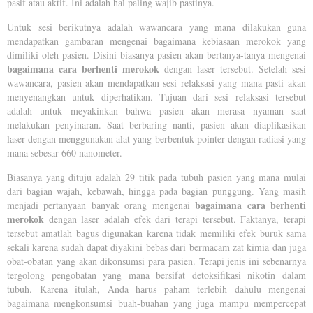
pasif atau aktif. Ini adalah hal paling wajib pastinya.
Untuk sesi berikutnya adalah wawancara yang mana dilakukan guna
mendapatkan gambaran mengenai bagaimana kebiasaan merokok yang
dimiliki oleh pasien. Disini biasanya pasien akan bertanya-tanya mengenai
bagaimana cara berhenti
merokok
dengan laser tersebut. Setelah sesi
wawancara, pasien akan mendapatkan sesi relaksasi yang mana pasti akan
menyenangkan untuk diperhatikan. Tujuan dari sesi relaksasi tersebut
adalah untuk meyakinkan bahwa pasien akan merasa nyaman saat
melakukan penyinaran. Saat berbaring nanti, pasien akan diaplikasikan
laser dengan menggunakan alat yang berbentuk pointer dengan radiasi yang
mana sebesar 660 nanometer.
Biasanya yang dituju adalah 29 titik pada tubuh pasien yang mana mulai
dari bagian wajah, kebawah, hingga pada bagian punggung. Yang masih
bagaimana cara berhenti
menjadi pertanyaan banyak orang mengenai
merokok
dengan laser adalah efek dari terapi tersebut. Faktanya, terapi
tersebut amatlah bagus digunakan karena tidak memiliki efek buruk sama
sekali karena sudah dapat diyakini bebas dari bermacam zat kimia dan juga
obat-obatan yang akan dikonsumsi para pasien. Terapi jenis ini sebenarnya
tergolong pengobatan yang mana bersifat detoksifikasi nikotin dalam
tubuh. Karena itulah, Anda harus paham terlebih dahulu mengenai
bagaimana mengkonsumsi buah-buahan yang juga mampu mempercepat