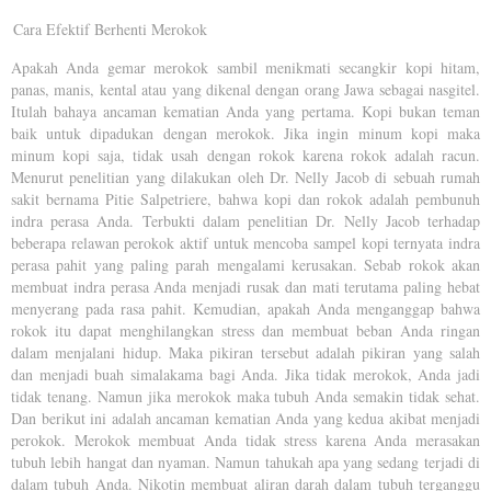
Cara Efektif Berhenti Merokok
Apakah Anda gemar merokok sambil menikmati secangkir kopi hitam,
panas, manis, kental atau yang dikenal dengan orang Jawa sebagai nasgitel.
Itulah bahaya ancaman kematian Anda yang pertama. Kopi bukan teman
baik untuk dipadukan dengan merokok. Jika ingin minum kopi maka
minum kopi saja, tidak usah dengan rokok karena rokok adalah racun.
Menurut penelitian yang dilakukan oleh Dr. Nelly Jacob di sebuah rumah
sakit bernama Pitie Salpetriere, bahwa kopi dan rokok adalah pembunuh
indra perasa Anda. Terbukti dalam penelitian Dr. Nelly Jacob terhadap
beberapa relawan perokok aktif untuk mencoba sampel kopi ternyata indra
perasa pahit yang paling parah mengalami kerusakan. Sebab rokok akan
membuat indra perasa Anda menjadi rusak dan mati terutama paling hebat
menyerang pada rasa pahit. Kemudian, apakah Anda menganggap bahwa
rokok itu dapat menghilangkan stress dan membuat beban Anda ringan
dalam menjalani hidup. Maka pikiran tersebut adalah pikiran yang salah
dan menjadi buah simalakama bagi Anda. Jika tidak merokok, Anda jadi
tidak tenang. Namun jika merokok maka tubuh Anda semakin tidak sehat.
Dan berikut ini adalah ancaman kematian Anda yang kedua akibat menjadi
perokok. Merokok membuat Anda tidak stress karena Anda merasakan
tubuh lebih hangat dan nyaman. Namun tahukah apa yang sedang terjadi di
dalam tubuh Anda. Nikotin membuat aliran darah dalam tubuh terganggu