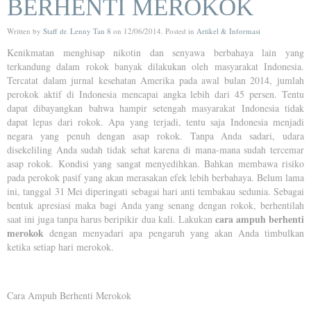
BERHENTI MEROKOK
Written by
Staff dr. Lenny Tan 8
on
12/06/2014
. Posted in
Artikel & Informasi
Kenikmatan menghisap nikotin dan senyawa berbahaya lain yang
terkandung dalam rokok banyak dilakukan oleh masyarakat Indonesia.
Tercatat dalam jurnal kesehatan Amerika pada awal bulan 2014, jumlah
perokok aktif di Indonesia mencapai angka lebih dari 45 persen. Tentu
dapat dibayangkan bahwa hampir setengah masyarakat Indonesia tidak
dapat lepas dari rokok. Apa yang terjadi, tentu saja Indonesia menjadi
negara yang penuh dengan asap rokok. Tanpa Anda sadari, udara
disekeliling Anda sudah tidak sehat karena di mana-mana sudah tercemar
asap rokok. Kondisi yang sangat menyedihkan. Bahkan membawa risiko
pada perokok pasif yang akan merasakan efek lebih berbahaya. Belum lama
ini, tanggal 31 Mei diperingati sebagai hari anti tembakau sedunia. Sebagai
bentuk apresiasi maka bagi Anda yang senang dengan rokok, berhentilah
cara ampuh berhenti
saat ini juga tanpa harus beripikir dua kali. Lakukan
merokok
dengan menyadari apa pengaruh yang akan Anda timbulkan
ketika setiap hari merokok.
Cara Ampuh Berhenti Merokok