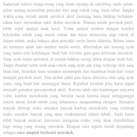
Sadarilah bahwa orang-orang yang Anda sayangi di sekeliling Anda pelan-
pelan sedang menimbun penyakit dari asap rokok yang Anda sebar. Jangka
waktu yang terjadi untuk perokok aktif memang lama bahkan bertahun-
tahun baru merasakan sakit akibat merokok. Namun untuk perokok pasif,
lebih cepat apalagi anak kecil. Tidak sampai setahun dengan kondisi
kekebalan tubuh yang masih rentan dan harus menerima asap rokok di
dalam tubuh, maka bahaya akan penyakit serius harus diderita. Belum lama
ini menurut salah satu sumber media sosial, diberitakan ada seorang ayah
yang harus rela kehilangan buah hati tercinta gara-gara kebiasan merokok.
Sang ayah selalu merokok di rumah bahkan sering dekat dengan buah hati.
Tanpa disadari tentu arah asap rokok sang ayah ada yang terhirup oleh sang
buah hati. Semakin lama semakin menumpuk dan membuat buah hati resmi
menjadi perokok pasif. Dan akibat pahit pun harus diterima oleh sang ayah
yaitu, sang buah hati meninggal dunia. Kejadian tersebut jelas harus dapat
menjadi gertakan para perokok aktif. Karena salah satu kandungan senyawa
yaitu, karbon monoksida yang bersifat racun karena dapat mengganggu
sistem aliran darah tubuh yang seharusnya mengandung oksigen. Semakin
banyak dihirup maka semakin banyak karbon monoksida yang terhirup
maka semakin banyak yang akan terakumulasi dalam tubuh. Anda harus
lebih banyak mencari informasi mengenai risiko yang akan ditimbulkan
bagi orang yang senang merokok. Dengan cara seperti itulah dipandang
cara ampuh berhenti merokok
sebagai
.